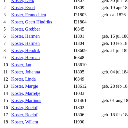
1
Koster, Derk
I1807
geb. 30 jun 1
2
Koster, Evert
I1809
geb. 19 apr 1
3
Koster, Fennechien
I21803
geb. ca. 1826
4
Koster, Geert Hindriks
I21804
5
Koster, Grebber
I6345
6
Koster, Harmen
I1801
geb. 15 jul 18
7
Koster, Harmen
I1804
geb. 10 feb 1
8
Koster, Hendrik
I18609
geb. 21 jul 18
9
Koster, Herman
I6348
10
Koster, Jan
I18610
11
Koster, Johanna
I1805
geb. 04 jul 18
12
Koster, Linda
I6349
13
Koster, Margje
I18612
geb. 28 feb 1
14
Koster, Marretje
I1033
15
Koster, Martinus
I21461
geb. 01 aug 1
16
Koster, Roelof
I1802
17
Koster, Roelof
I1806
geb. 18 feb 1
18
Koster, Willem
I1990