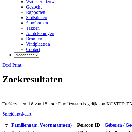
Wat is er nieuw
Gezocht
Rapporten
Statistieken
Stambomen
Takken
Aantekeningen
Bronnen
Vindplaatsen
Contact
Deel
Print
Zoekresultaten
Treffers 1 t/m 18 van 18 voor Familienaam is gelijk aan KOSTER E
Spreidingskaart
#
Familienaam, Voorna(a)m(en)
Persoon-ID
Geboren / G