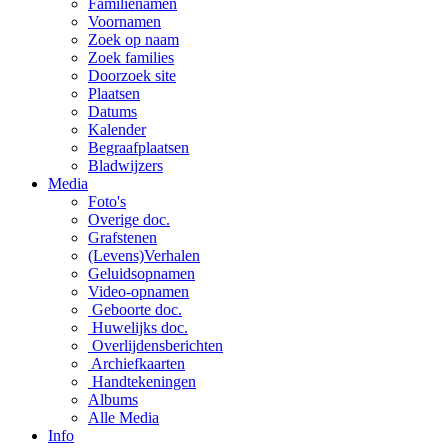
Familienamen
Voornamen
Zoek op naam
Zoek families
Doorzoek site
Plaatsen
Datums
Kalender
Begraafplaatsen
Bladwijzers
Media
Foto's
Overige doc.
Grafstenen
(Levens)Verhalen
Geluidsopnamen
Video-opnamen
Geboorte doc.
Huwelijks doc.
Overlijdensberichten
Archiefkaarten
Handtekeningen
Albums
Alle Media
Info