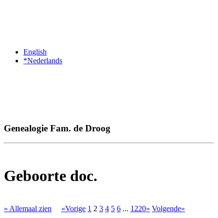
English
*Nederlands
Genealogie Fam. de Droog
Geboorte doc.
» Allemaal zien
«Vorige
1
2
3
4
5
6
...
1220»
Volgende»