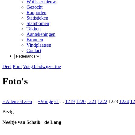
Wat is er nieuw
Gezocht
Rapporten
Statistieken
Stambomen
Takken
Aantekeningen
Bronnen
Vindplaatsen
Contact
Deel
Print
Voeg bladwijzer toe
Foto's
» Allemaal zien
«Vorige
«1
...
1219
1220
1221
1222
1223
1224
12
Bezig...
Neeltje van Schaik - de Lang