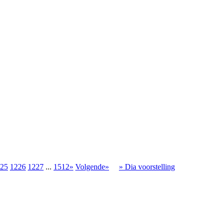
25
1226
1227
...
1512»
Volgende»
» Dia voorstelling