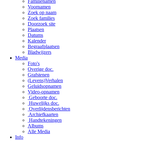
Familienamen
Voornamen
Zoek op naam
Zoek families
Doorzoek site
Plaatsen
Datums
Kalender
Begraafplaatsen
Bladwijzers
Media
Foto's
Overige doc.
Grafstenen
(Levens)Verhalen
Geluidsopnamen
Video-opnamen
Geboorte doc.
Huwelijks doc.
Overlijdensberichten
Archiefkaarten
Handtekeningen
Albums
Alle Media
Info