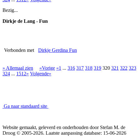
Bezig...
Dirkje de Lang - Fun
Verbonden met
Dirkje Gerdina Fun
» Allemaal zien
«Vorige
«1
...
316
317
318
319
320
321
322
323
324
...
1512»
Volgende»
Ga naar standaard site
Website gemaakt, geleverd en onderhouden door Stefan M. de
Droog © 2005-2026. Laatste aanpassing database: 15-06-2026