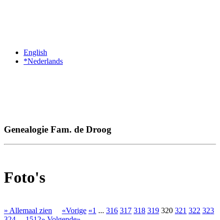
English
*Nederlands
Genealogie Fam. de Droog
Foto's
» Allemaal zien
«Vorige
«1
...
316
317
318
319
320
321
322
323
324
...
1512»
Volgende»