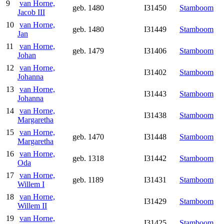
9
van Horne,
geb. 1480
I31450
Stamboom
Jacob III
10
van Horne,
geb. 1480
I31449
Stamboom
Jan
11
van Horne,
geb. 1479
I31406
Stamboom
Johan
12
van Horne,
I31402
Stamboom
Johanna
13
van Horne,
I31443
Stamboom
Johanna
14
van Horne,
I31438
Stamboom
Margaretha
15
van Horne,
geb. 1470
I31448
Stamboom
Margaretha
16
van Horne,
geb. 1318
I31442
Stamboom
Oda
17
van Horne,
geb. 1189
I31431
Stamboom
Willem I
18
van Horne,
I31429
Stamboom
Willem II
19
van Horne,
I31425
Stamboom