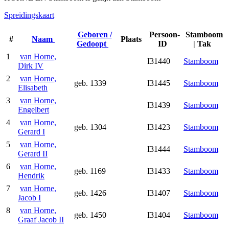
Spreidingskaart
Geboren /
Persoon-
Stamboom
#
Naam
Plaats
Gedoopt
ID
| Tak
1
van Horne,
I31440
Stamboom
Dirk IV
2
van Horne,
geb. 1339
I31445
Stamboom
Elisabeth
3
van Horne,
I31439
Stamboom
Engelbert
4
van Horne,
geb. 1304
I31423
Stamboom
Gerard I
5
van Horne,
I31444
Stamboom
Gerard II
6
van Horne,
geb. 1169
I31433
Stamboom
Hendrik
7
van Horne,
geb. 1426
I31407
Stamboom
Jacob I
8
van Horne,
geb. 1450
I31404
Stamboom
Graaf Jacob II