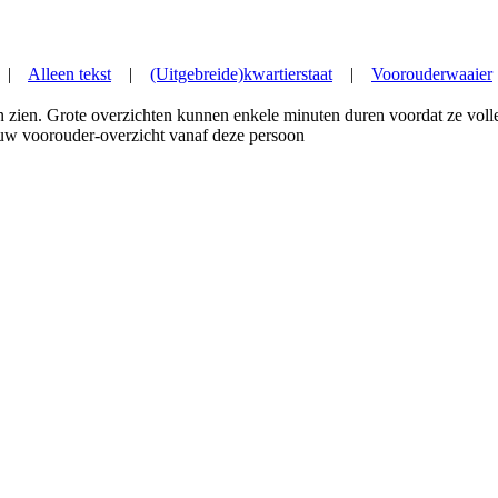
|
Alleen tekst
|
(Uitgebreide)kwartierstaat
|
Voorouderwaaier
n zien. Grote overzichten kunnen enkele minuten duren voordat ze voll
uw voorouder-overzicht vanaf deze persoon