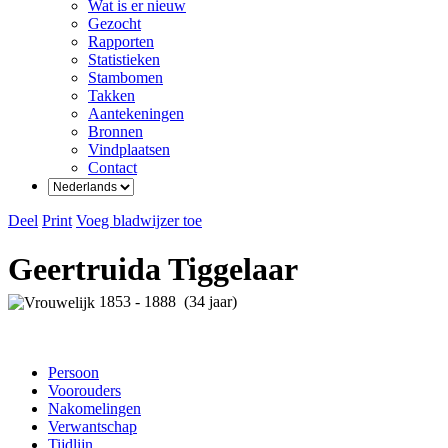
Wat is er nieuw
Gezocht
Rapporten
Statistieken
Stambomen
Takken
Aantekeningen
Bronnen
Vindplaatsen
Contact
Deel
Print
Voeg bladwijzer toe
Geertruida Tiggelaar
1853 - 1888 (34 jaar)
Persoon
Voorouders
Nakomelingen
Verwantschap
Tijdlijn