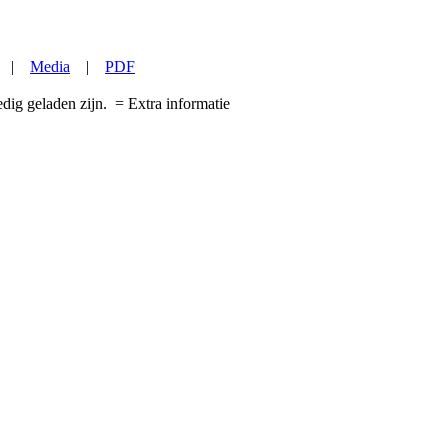
|
Media
|
PDF
edig geladen zijn.
= Extra informatie