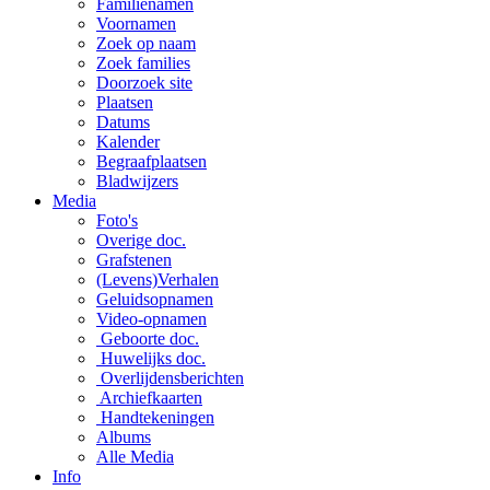
Familienamen
Voornamen
Zoek op naam
Zoek families
Doorzoek site
Plaatsen
Datums
Kalender
Begraafplaatsen
Bladwijzers
Media
Foto's
Overige doc.
Grafstenen
(Levens)Verhalen
Geluidsopnamen
Video-opnamen
Geboorte doc.
Huwelijks doc.
Overlijdensberichten
Archiefkaarten
Handtekeningen
Albums
Alle Media
Info