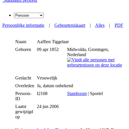
Standaard persoon
Persoonlijke informatie
|
Gebeurteniskaart
|
Alles
|
PDF
Naam
Aaffien
Tiggelaar
Geboren
09 apr 1852
Midwolda, Groningen,
Nederland
Geslacht
Vrouwelijk
Overleden
Ja, datum onbekend
Persoon-
I2108
Stamboom
| Sportel
ID
Laatst
24 jun 2006
gewijzigd
op