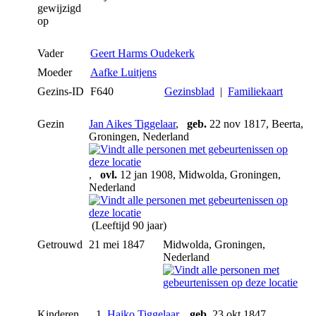
gewijzigd
op
Vader
Geert Harms Oudekerk
Moeder
Aafke Luitjens
Gezins-ID
F640
Gezinsblad
|
Familiekaart
Gezin
Jan Aikes Tiggelaar
,
geb.
22 nov 1817, Beerta,
Groningen, Nederland
,
ovl.
12 jan 1908, Midwolda, Groningen,
Nederland
(Leeftijd 90 jaar)
Getrouwd
21 mei 1847
Midwolda, Groningen,
Nederland
Kinderen
1.
Haiko Tiggelaar
,
geb.
23 okt 1847,