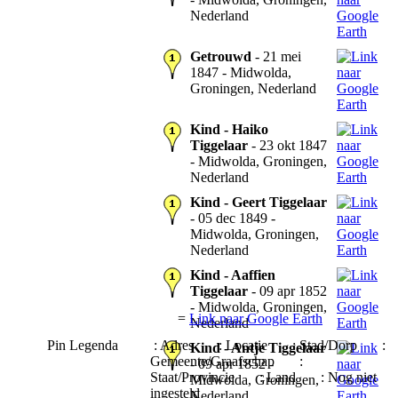
Nederland
Getrouwd
- 21 mei
1847 - Midwolda,
Groningen, Nederland
Kind - Haiko
Tiggelaar
- 23 okt 1847
- Midwolda, Groningen,
Nederland
Kind - Geert Tiggelaar
- 05 dec 1849 -
Midwolda, Groningen,
Nederland
Kind - Aaffien
Tiggelaar
- 09 apr 1852
- Midwolda, Groningen,
=
Link naar Google Earth
Nederland
Pin Legenda
: Adres
: Locatie
: Stad/Dorp
:
Kind - Antje Tiggelaar
Gemeente/Graafschap
:
- 09 apr 1852 -
Staat/Provincie
: Land
: Nog niet
Midwolda, Groningen,
ingesteld
Nederland