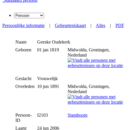
Standaard persoon
Persoonlijke informatie
|
Gebeurteniskaart
|
Alles
|
PDF
Naam
Geeske
Oudekerk
Geboren
01 jan 1819
Midwolda, Groningen,
Nederland
Geslacht
Vrouwelijk
Overleden
10 jun 1891
Midwolda, Groningen,
Nederland
Persoon-
I2103
Stamboom
ID
Laatst
24 jun 2006