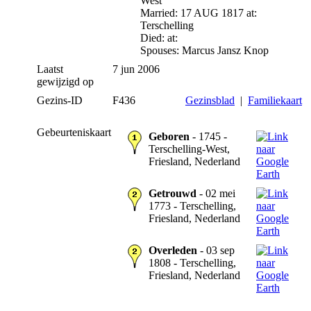
West
Married: 17 AUG 1817 at:
Terschelling
Died: at:
Spouses: Marcus Jansz Knop
Laatst
7 jun 2006
gewijzigd op
Gezins-ID
F436
Gezinsblad
|
Familiekaart
Gebeurteniskaart
Geboren
- 1745 -
Terschelling-West,
Friesland, Nederland
Getrouwd
- 02 mei
1773 - Terschelling,
Friesland, Nederland
Overleden
- 03 sep
1808 - Terschelling,
Friesland, Nederland