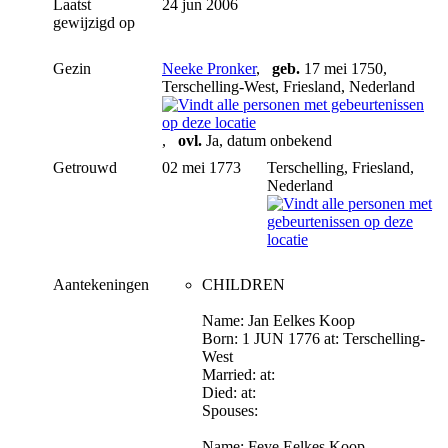
Laatst
24 jun 2006
gewijzigd op
Gezin
Neeke Pronker
,
geb.
17 mei 1750,
Terschelling-West, Friesland, Nederland
,
ovl.
Ja, datum onbekend
Getrouwd
02 mei 1773
Terschelling, Friesland,
Nederland
Aantekeningen
CHILDREN
Name: Jan Eelkes Koop
Born: 1 JUN 1776 at: Terschelling-
West
Married: at:
Died: at:
Spouses:
Name: Feye Eelkes Koop