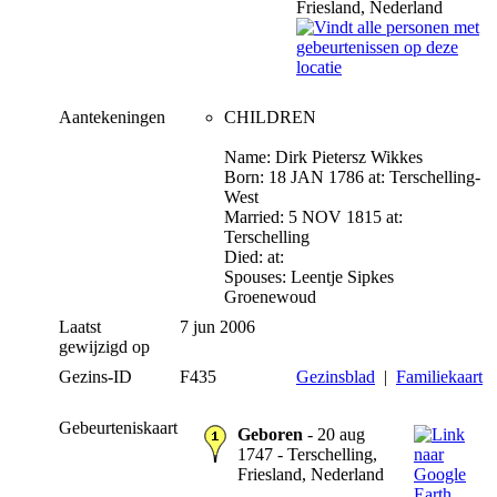
Friesland, Nederland
Aantekeningen
CHILDREN
Name: Dirk Pietersz Wikkes
Born: 18 JAN 1786 at: Terschelling-
West
Married: 5 NOV 1815 at:
Terschelling
Died: at:
Spouses: Leentje Sipkes
Groenewoud
Laatst
7 jun 2006
gewijzigd op
Gezins-ID
F435
Gezinsblad
|
Familiekaart
Gebeurteniskaart
Geboren
- 20 aug
1747 - Terschelling,
Friesland, Nederland