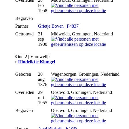
Overleden
28
Midwolda, Groningen, Nederland
feb
1958
Begraven
Partner
Grietje Boven
|
F4837
Getrouwd
21
Midwolda, Groningen, Nederland
sep
1900
Kind 2 | Vrouwelijk
+
Hindriktje Klungel
Geboren
20
Wagenborgen, Groningen, Nederland
aug
1876
Overleden
29
Oostwold, Groningen, Nederland
mrt
1955
Begraven
Oostwold, Groningen, Nederland
Partner
Abel Blokzijl
|
F4838