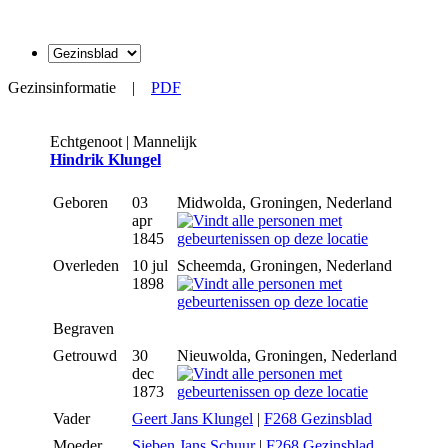
Gezinsinformatie
|
PDF
Echtgenoot | Mannelijk
Hindrik Klungel
Geboren
03
Midwolda, Groningen, Nederland
apr
1845
Overleden
10 jul
Scheemda, Groningen, Nederland
1898
Begraven
Getrouwd
30
Nieuwolda, Groningen, Nederland
dec
1873
Vader
Geert Jans Klungel
|
F268 Gezinsblad
Moeder
Sieben Jans Schuur
|
F268 Gezinsblad