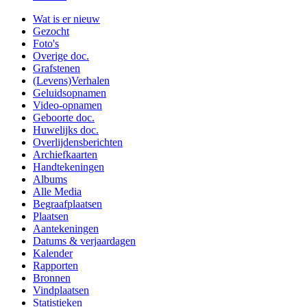
Wat is er nieuw
Gezocht
Foto's
Overige doc.
Grafstenen
(Levens)Verhalen
Geluidsopnamen
Video-opnamen
Geboorte doc.
Huwelijks doc.
Overlijdensberichten
Archiefkaarten
Handtekeningen
Albums
Alle Media
Begraafplaatsen
Plaatsen
Aantekeningen
Datums & verjaardagen
Kalender
Rapporten
Bronnen
Vindplaatsen
Statistieken